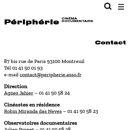
Aller en haut de page
Aller au contenu principal
Aller au pied de page
Rechercher
Val
CINÉMA
Périphérie
DOCUMENTAIRE
Contact
87 bis rue de Paris 93100 Montreuil
Tél 01 41 50 01 93
e-mail
contact@peripherie.asso.fr
Direction
Agnes Jahier
– 01 41 50 58 24
Cinéastes en résidence
Robin Miranda das Neves
– 01 41 50 58 23
Observatoires documentaires
Julien Pornet
– 01 41 50 58 28