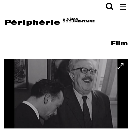
Aller en haut de page
Aller au contenu principal
Aller au pied de page
Rechercher
Val
CINÉMA
Périphérie
DOCUMENTAIRE
Film
Full