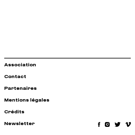
Association
Contact
Partenaires
Mentions légales
Crédits
Newsletter
Facebook
Instag
Twit
V