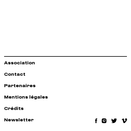
Association
Contact
Partenaires
Mentions légales
Crédits
Newsletter
Facebook
Instag
Twit
V