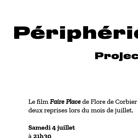
Aller en haut de page
Aller au contenu principal
Aller au pied de page
Périphéri
Projec
Le film
Faire Place
de Flore de Corbier 
deux reprises lors du mois de juillet.
Samedi 4 juillet
à
21h30