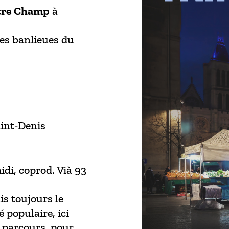
utre Champ
à
des banlieues du
aint-Denis
idi, coprod. Vià 93
is toujours le
 populaire, ici
n parcours, pour