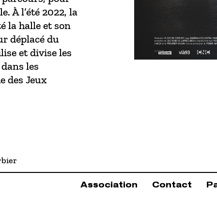
e. À l’été 2022, la
 la halle et son
eur déplacé du
se et divise les
 dans les
he des Jeux
rbier
Association
Contact
P