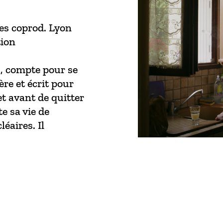
hes coprod. Lyon
tion
s, compte pour se
ère et écrit pour
et avant de quitter
e sa vie de
éaires. Il