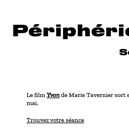
Aller en haut de page
Aller au contenu principal
Aller au pied de page
Périphéri
S
Le film
Yvon
de Marie Tavernier sort e
mai.
Trouvez votre séance