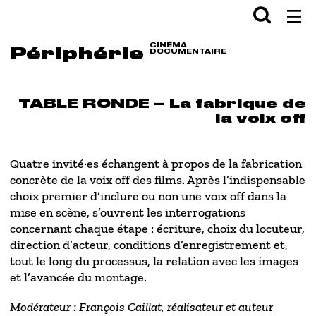
Aller en haut de page
Aller au contenu principal
Aller au pied de page
Rechercher
Val
CINÉMA
Périphérie
DOCUMENTAIRE
TABLE RONDE – La fabrique de
la voix off
Quatre invité·es échangent à propos de la fabrication
concrète de la voix off des films. Après l’indispensable
choix premier d’inclure ou non une voix off dans la
mise en scène, s’ouvrent les interrogations
concernant chaque étape : écriture, choix du locuteur,
direction d’acteur, conditions d’enregistrement et,
tout le long du processus, la relation avec les images
et l’avancée du montage.
Modérateur : François Caillat, réalisateur et auteur