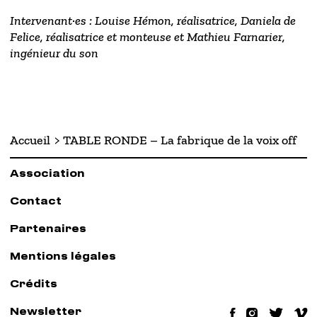
Intervenant·es : Louise Hémon, réalisatrice, Daniela de
Felice, réalisatrice et monteuse et Mathieu Farnarier,
ingénieur du son
Accueil
TABLE RONDE – La fabrique de la voix off
Association
Contact
Partenaires
Mentions légales
Crédits
Newsletter
Facebook
Instag
Twit
V