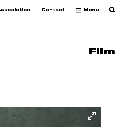
Reche
Va
ssociation
Contact
Menu
Film
Fullscree