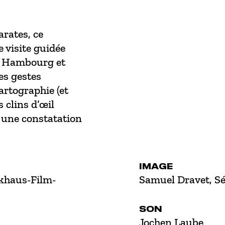
rates, ce
 visite guidée
s, Hambourg et
es gestes
artographie (et
 clins d’œil
t une constatation
IMAGE
ckhaus-Film-
Samuel Dravet, Sé
SON
Jochen Laube