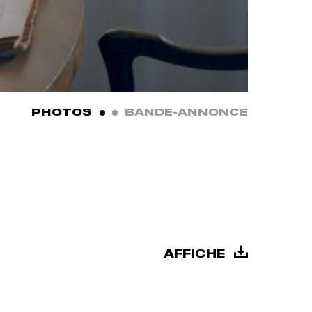
SLIDE NUMBER 1
SLIDE NUMBER 2
SLIDE N
PHOTOS
BANDE-ANNONCE
AFFICHE