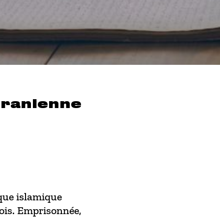
 iranienne
que islamique
 mois. Emprisonnée,