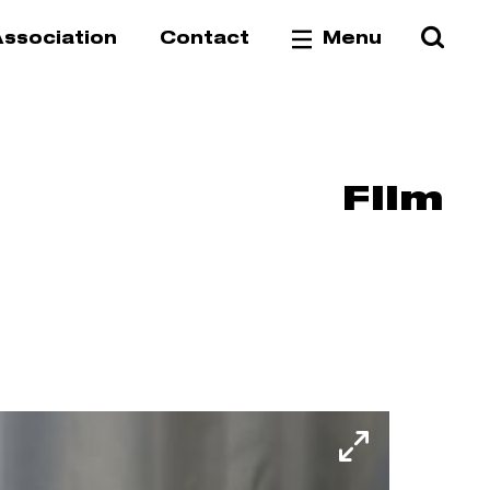
Reche
Va
ssociation
Contact
Menu
Film
Fullscree