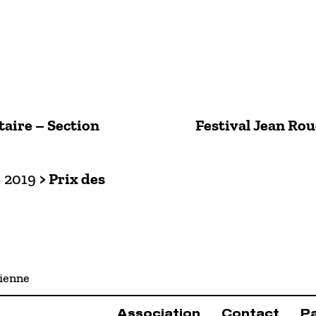
aire – Section
Festival Jean Ro
, 2019
> Prix des
nienne
Association
Contact
P