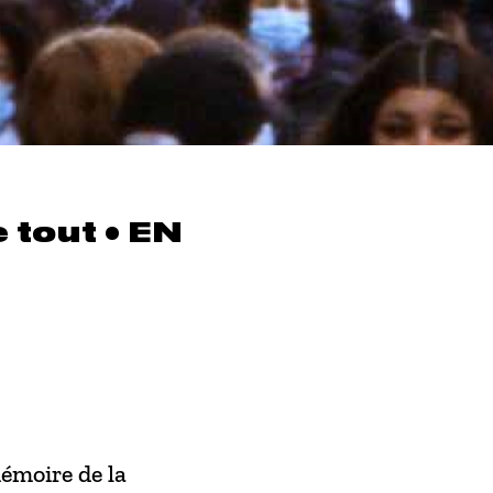
 tout • EN
émoire de la