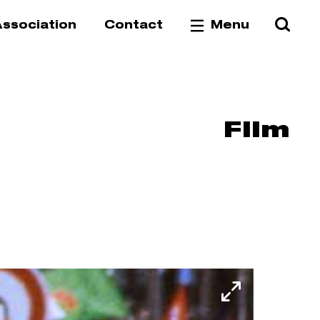
Reche
Va
ssociation
Contact
Menu
Film
Fullscree