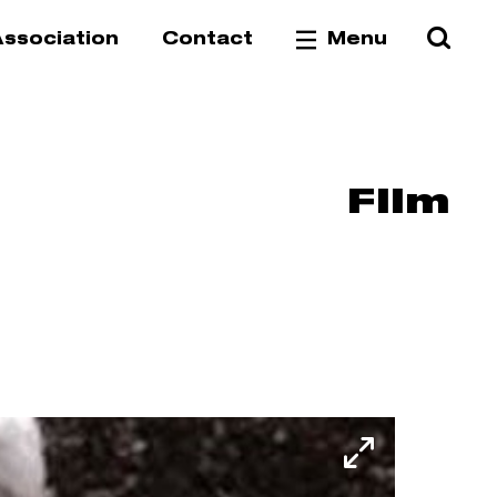
Reche
Va
ssociation
Contact
Menu
Film
Fullscree