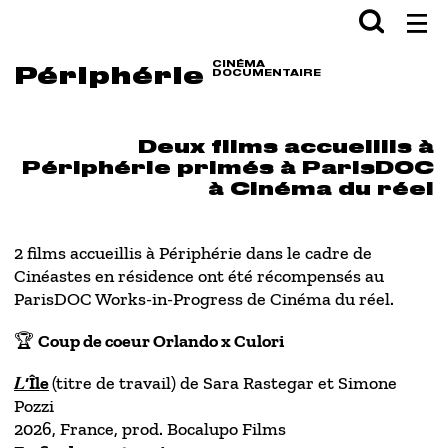
Aller en haut de page
Aller au contenu principal
Aller au pied de page
Rechercher
Val
CINÉMA
Périphérie
DOCUMENTAIRE
Deux films accueillis à
Périphérie primés à ParisDOC
à Cinéma du réel
2 films accueillis à Périphérie dans le cadre de
Cinéastes en résidence ont été récompensés au
ParisDOC Works-in-Progress de Cinéma du réel.
🏆
Coup de coeur Orlando x Culori
𝑳
‘Île
(titre de travail) de Sara Rastegar et Simone
Pozzi
2026, France, prod. Bocalupo Films