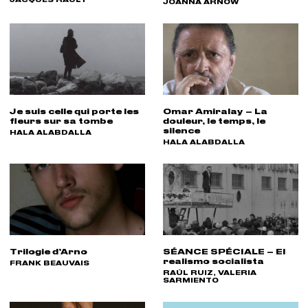
JACQUES RAULT
RÉALISATEUR(S) :
JOANNA ARNOW
Je suis celle qui porte les
Omar Amiralay – La
fleurs sur sa tombe
douleur, le temps, le
silence
RÉALISATEUR(S) :
HALA ALABDALLA
RÉALISATEUR(S) :
HALA ALABDALLA
Trilogie d’Arno
SÉANCE SPÉCIALE – El
realismo socialista
RÉALISATEUR(S) :
FRANK BEAUVAIS
RÉALISATEUR(S) :
RAÚL RUIZ, VALERIA
SARMIENTO