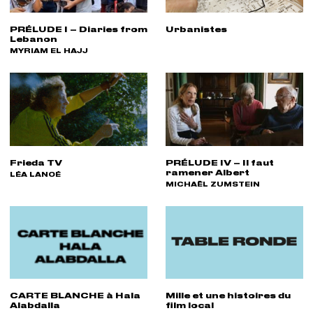
PRÉLUDE I – Diaries from
Urbanistes
Lebanon
RÉALISATEUR(S) :
MYRIAM EL HAJJ
Frieda TV
PRÉLUDE IV – Il faut
ramener Albert
RÉALISATEUR(S) :
LÉA LANOÉ
RÉALISATEUR(S) :
MICHAËL ZUMSTEIN
CARTE BLANCHE à Hala
Mille et une histoires du
Alabdalla
film local