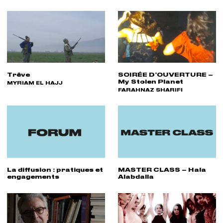
Trêve
SOIRÉE D’OUVERTURE –
My Stolen Planet
RÉALISATEUR(S) :
MYRIAM EL HAJJ
RÉALISATEUR(S) :
FARAHNAZ SHARIFI
La diffusion : pratiques et
MASTER CLASS – Hala
engagements
Alabdalla