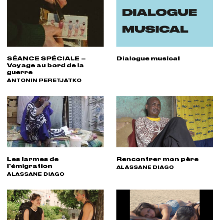
SÉANCE SPÉCIALE –
Dialogue musical
Voyage au bord de la
guerre
RÉALISATEUR(S) :
ANTONIN PERETJATKO
Les larmes de
Rencontrer mon père
l’émigration
RÉALISATEUR(S) :
ALASSANE DIAGO
RÉALISATEUR(S) :
ALASSANE DIAGO