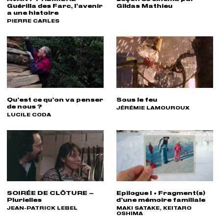
Guérilla des Farc, l’avenir
Gildas Mathieu
a une histoire
RÉALISATEUR(S) :
PIERRE CARLES
Qu’est ce qu’on va penser
Sous le feu
de nous ?
RÉALISATEUR(S) :
JÉRÉMIE LAMOUROUX
RÉALISATEUR(S) :
LUCILE CODA
SOIRÉE DE CLÔTURE –
Epilogue I • Fragment(s)
Plurielles
d’une mémoire familiale
RÉALISATEUR(S) :
JEAN-PATRICK LEBEL
RÉALISATEUR(S) :
MAKI SATAKE, KEITARO
OSHIMA