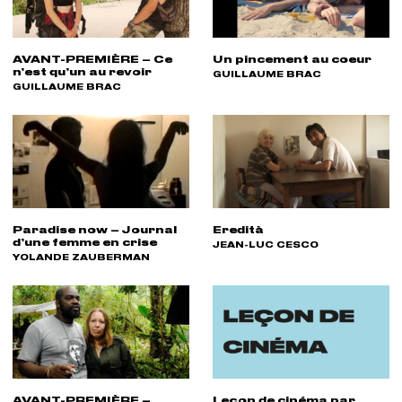
AVANT-PREMIÈRE – Ce
Un pincement au coeur
n’est qu’un au revoir
RÉALISATEUR(S) :
GUILLAUME BRAC
RÉALISATEUR(S) :
GUILLAUME BRAC
Paradise now – Journal
Eredità
d’une femme en crise
RÉALISATEUR(S) :
JEAN-LUC CESCO
RÉALISATEUR(S) :
YOLANDE ZAUBERMAN
AVANT-PREMIÈRE –
Leçon de cinéma par