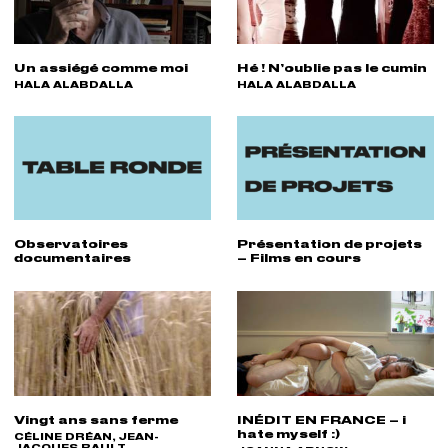
Un assiégé comme moi
Hé ! N’oublie pas le cumin
RÉALISATEUR(S) :
HALA ALABDALLA
RÉALISATEUR(S) :
HALA ALABDALLA
Observatoires
Présentation de projets
documentaires
– Films en cours
Vingt ans sans ferme
INÉDIT EN FRANCE – i
hate myself :)
RÉALISATEUR(S) :
CÉLINE DRÉAN, JEAN-