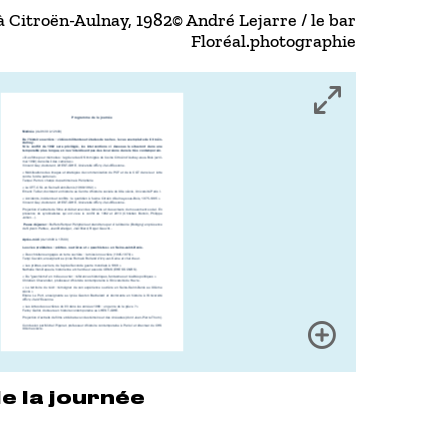
à Citroën-Aulnay, 1982© André Lejarre / le bar
Floréal.photographie
Fullscree
Zoom
 la journée