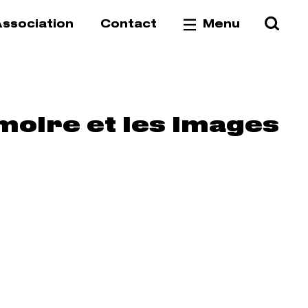
Reche
Va
ssociation
Contact
Menu
moire et les images