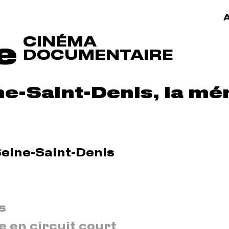
A
CINÉMA
e
DOCUMENTAIRE
ne-Saint-Denis, la mé
Seine-Saint-Denis
s
e en circuit court