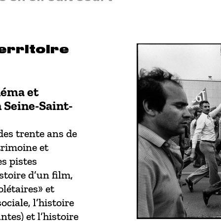
erritoire
inéma et
 Seine-Saint-
des trente ans de
trimoine et
es pistes
stoire d’un film,
olétaires» et
ciale, l’histoire
tes) et l’histoire