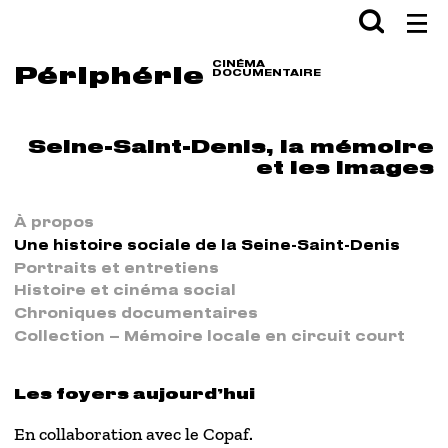
Aller en haut de page
Aller au contenu principal
Aller au pied de page
Rechercher
Val
CINÉMA
Périphérie
DOCUMENTAIRE
Seine-Saint-Denis, la mémoire
et les images
À propos
Une histoire sociale de la Seine-Saint-Denis
Portraits et entretiens
Histoire et cinéma social
Chroniques documentaires
Collection – Mémoire locale en circuit court
Les foyers aujourd’hui
En collaboration avec le Copaf.