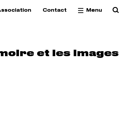
Reche
Va
ssociation
Contact
Menu
moire et les images