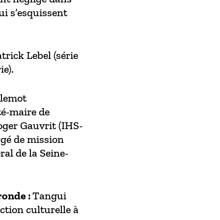
qui s’esquissent
trick Lebel (série
e).
llemot
té-maire de
oger Gauvrit (IHS-
rgé de mission
al de la Seine-
ronde :
Tangui
ction culturelle à