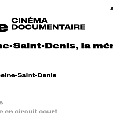
A
CINÉMA
e
DOCUMENTAIRE
ne-Saint-Denis, la mé
Seine-Saint-Denis
s
e en circuit court