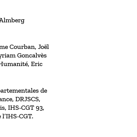
a Almberg
ime Courban, Joël
Myriam Goncalvès
Humanité, Eric
partementales de
rance, DRJSCS,
nis, IHS-CGT 93,
 l’IHS-CGT.