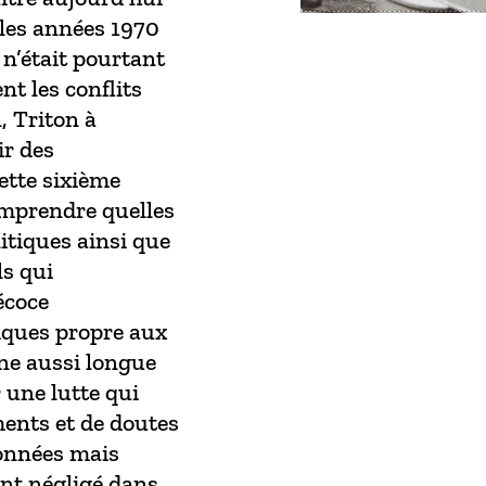
 les années 1970
 n’était pourtant
t les conflits
 Triton à
ir des
ette sixième
omprendre quelles
litiques ainsi que
s qui
écoce
tiques propre aux
une aussi longue
r une lutte qui
ents et de doutes
données mais
ent négligé dans